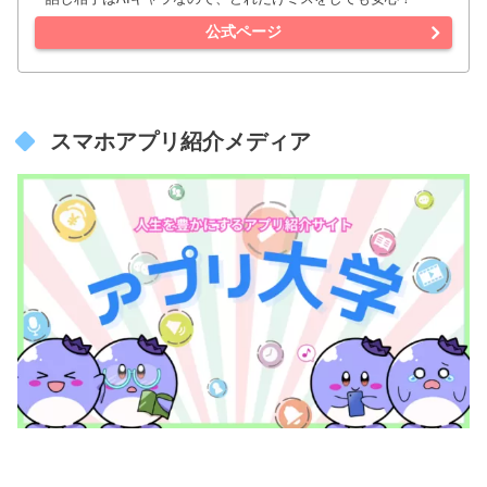
【Stellaの特徴】
・無料プレイ可
・新感覚な美女AIとの濃密なチャットを楽しめる
・予測不可能な衝撃的な展開も…
・人間の恋人はもう古い！
公式ページ