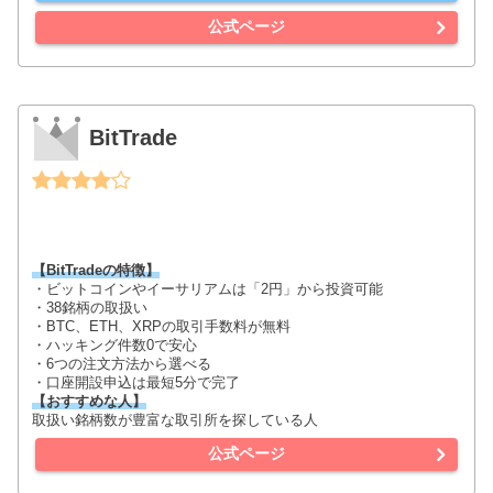
公式ページ
BitTrade
【BitTradeの特徴】
・ビットコインやイーサリアムは「2円」から投資可能
・38銘柄の取扱い
・BTC、ETH、XRPの取引手数料が無料
・ハッキング件数0で安心
・6つの注文方法から選べる
・口座開設申込は最短5分で完了
【おすすめな人】
取扱い銘柄数が豊富な取引所を探している人
公式ページ