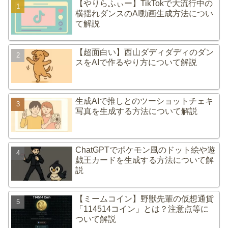
【やりらふぃー】TikTokで大流行中の
横揺れダンスのAI動画生成方法につい
て解説
【超面白い】西山ダディダディのダン
スをAIで作るやり方について解説
生成AIで推しとのツーショットチェキ
写真を生成する方法について解説
ChatGPTでポケモン風のドット絵や遊
戯王カードを生成する方法について解
説
【ミームコイン】野獣先輩の仮想通貨
「114514コイン」とは？注意点等に
ついて解説