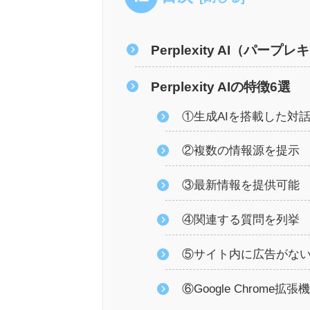
Perplexity AI（パー
Perplexity AIの特徴6選
①生成AIを搭載した対
②複数の情報源を提示
③最新情報を提供可能
④関連する質問を列挙
⑤サイト内に広告がな
⑥Google Chrome拡