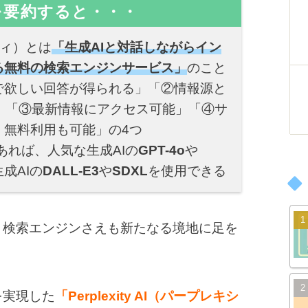
を要約すると・・・
シティ）とは
「生成AIと対話しながらイン
る無料の検索エンジンサービス」
のこと
で欲しい回答が得られる」「②情報源と
」「③最新情報にアクセス可能」「④サ
、無料利用も可能」の4つ
roであれば、人気な生成AIの
GPT-4o
や
成AIの
DALL-E3
や
SDXL
を使用できる
、検索エンジンさえも新たなる境地に足を
を実現した
「Perplexity AI（パープレキシ