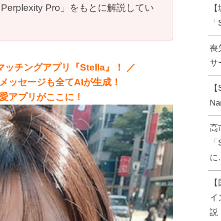
plexity Pro」をもとに解説してい
【
「
喪
サー
ッチングアプリ『Stella』！ ／
メッセージも全てAIが生成！
【
愛アプリがここに！
N
高
「
に
【
イ
説