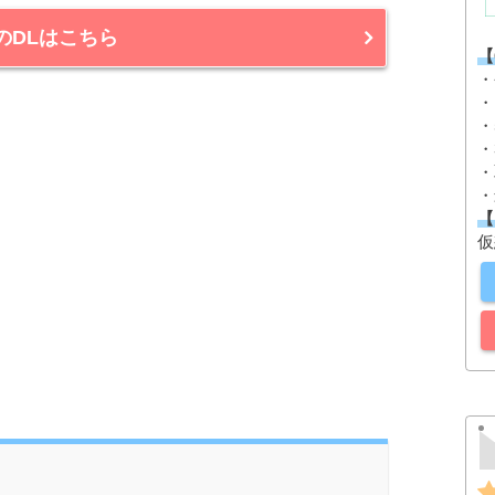
laのDLはこちら
【
・
・
・
・
・
・
【
仮