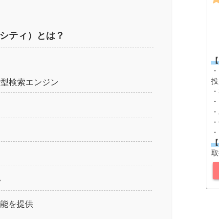
プレキシティ）とは？
【
・
投
話型検索エンジン
・
・
・
・
・
【
取
い
張機能を提供