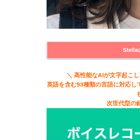
Stel
＼ 高性能なAIが文字起こ
英語を含む93種類の言語に対応し
次世代型の