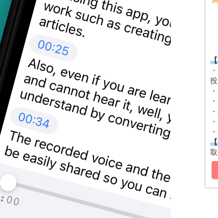
【
・
投
・
・
・
・
・
【
取