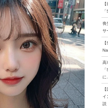
【
「
喪
サー
【
N
高
「
に
【
イ
説