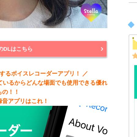
laのDLはこちら
しするボイスレコーダーアプリ！ ／
ているからどんな場面でも使用できる優れ
もの！！
録音アプリはこれ！