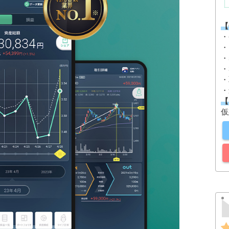
【
・
・
・
・
・
・
【
仮