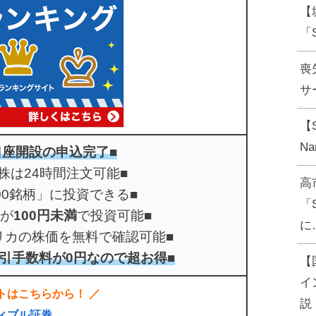
【
「
喪
サー
【
N
口座開設の申込完了■
株は24時間注文可能■
高
000銘柄」に投資できる■
「
株が
100円未満
で投資可能■
に
リカの株価を無料で確認可能■
引手数料が0円なので超お得■
【
イ
トはこちらから！ ／
説
ィブル証券