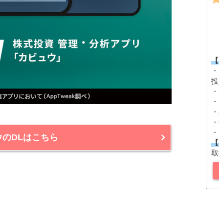
【
・
投
・
・
・
・
・
ウのDLはこちら
【
取