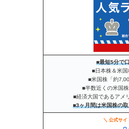
■最短5分で
■日本株＆米国
■米国株「約7,
■半数近くの米国
■経済大国であるアメ
■3ヶ月間は米国株の取
＼ 公式サイ
ウ