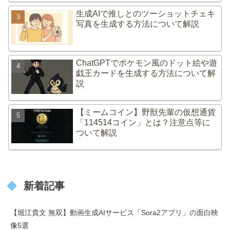
生成AIで推しとのツーショットチェキ
写真を生成する方法について解説
ChatGPTでポケモン風のドット絵や遊
戯王カードを生成する方法について解
説
【ミームコイン】野獣先輩の仮想通貨
「114514コイン」とは？注意点等に
ついて解説
新着記事
【堀江貴文 無双】動画生成AIサービス「Sora2アプリ」の面白映
像5選