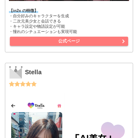
【in2x の特徴】
・自分好みのキャラクターを生成
・二次元美少女と会話できる
・キャラ設定や物語設定が可能
・憧れのシチュエーションも実現可能
公式ページ
Stella