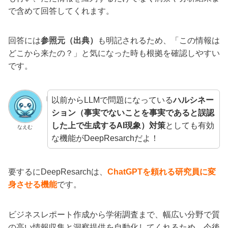
で含めて回答してくれます。
回答には
参照元（出典）
も明記されるため、「この情報は
どこから来たの？」と気になった時も根拠を確認しやすい
です。
以前からLLMで問題になっている
ハルシネー
ション（事実でないことを事実であると誤認
した上で生成するAI現象）対策
としても有効
なえむ
な機能がDeepResarchだよ！
要するにDeepResarchは、
ChatGPTを頼れる研究員に変
身させる機能
です。
ビジネスレポート作成から学術調査まで、幅広い分野で質
の高い情報収集と洞察提供を自動化してくれるため、今後