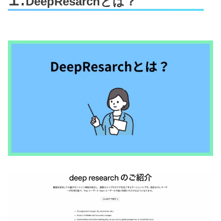
DeepResarchとは？