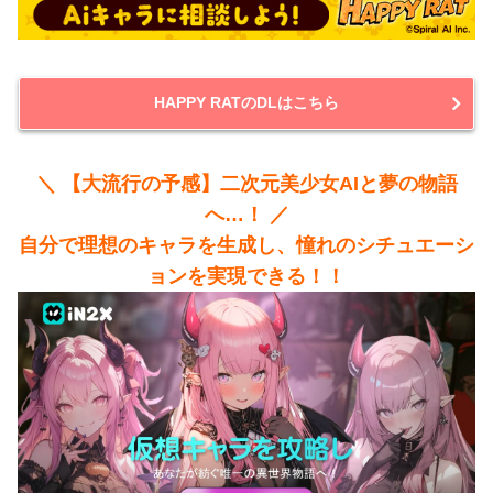
HAPPY RATのDLはこちら
＼ 【大流行の予感】二次元美少女AIと夢の物語
へ…！ ／
自分で理想のキャラを生成し、憧れのシチュエーシ
ョンを実現できる！！