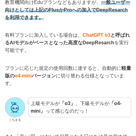
教育機関向けEduプランなどもありますが、
一般ユーザー
向けとしては上記のPlusかProへの加入でDeepResarch
を利用できます。
有料プランに加入している場合は、
ChatGPT o3
と呼ばれ
るAIモデルがベースとなった高度なDeepResarch
を実行
可能です。
プランに応じた規定の使用回数に達すると、自動的に
軽量
版の
o4-mini
バージョン
に切り替わる仕様となっていま
す。
上級モデルが
「o3」
、下級モデルが
「o4-
mini」
って感じなのだっ！
こちまる