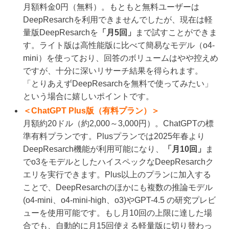
月額料金0円（無料）。もともと無料ユーザーは
DeepResarchを利用できませんでしたが、現在は軽
量版DeepResarchを
「月5回」
まで試すことができま
す。ライト版は高性能版に比べて簡易なモデル（o4-
mini）を使っており、回答のボリュームはやや控えめ
ですが、十分に深いリサーチ結果を得られます。
「とりあえずDeepResarchを無料で使ってみたい」
という場合に嬉しいポイントです。
＜ChatGPT Plus版（有料プラン）＞
月額約20ドル（約2,000～3,000円）。ChatGPTの標
準有料プランです。Plusプランでは2025年春より
DeepResarch機能が利用可能になり、
「月10回」
ま
でo3をモデルとしたハイスペックなDeepResarchク
エリを実行できます。Plus以上のプランに加入する
ことで、DeepResarchのほかにも複数の推論モデル
(o4-mini、o4-mini-high、o3)やGPT-4.5 の研究プレビ
ューを使用可能です。もし月10回の上限に達した場
合でも、自動的に月15回使える軽量版に切り替わっ