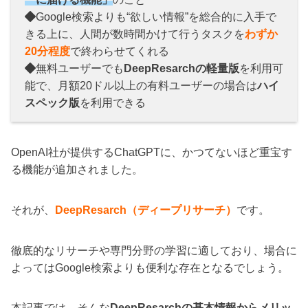
Google検索よりも“欲しい情報”を総合的に入手で
きる上に、人間が数時間かけて行うタスクを
わずか
20分程度
で終わらせてくれる
無料ユーザーでも
DeepResarchの軽量版
を利用可
能で、月額20ドル以上の有料ユーザーの場合は
ハイ
スペック版
を利用できる
OpenAI社が提供するChatGPTに、かつてないほど重宝す
る機能が追加されました。
それが、
DeepResarch（ディープリサーチ）
です。
徹底的なリサーチや専門分野の学習に適しており、場合に
よってはGoogle検索よりも便利な存在となるでしょう。
本記事では、そんな
DeepResarchの基本情報からメリッ