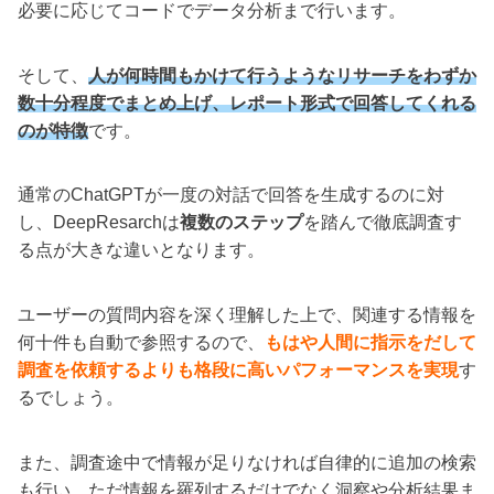
必要に応じてコードでデータ分析まで行います。
そして、
人が何時間もかけて行うようなリサーチをわずか
数十分程度でまとめ上げ、レポート形式で回答してくれる
のが特徴
です。
通常のChatGPTが一度の対話で回答を生成するのに対
し、DeepResarchは
複数のステップ
を踏んで徹底調査す
る点が大きな違いとなります。
ユーザーの質問内容を深く理解した上で、関連する情報を
何十件も自動で参照するので、
もはや人間に指示をだして
調査を依頼するよりも格段に高いパフォーマンスを実現
す
るでしょう。
また、調査途中で情報が足りなければ自律的に追加の検索
も行い、ただ情報を羅列するだけでなく洞察や分析結果ま