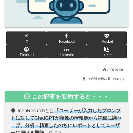
X
Facebook
Pocket
Pinterest
LinkedIn
コピー
2025.07.09
この記事は
約22分
で読めます。
この記事を要約すると・・・
DeepResarchとは
「ユーザーが入力したプロンプ
トに対してChatGPTが複数の情報源から詳細に調べ
上げ、分析・精査したのちにレポートとしてユーザ
ーに届ける機能」
のこと