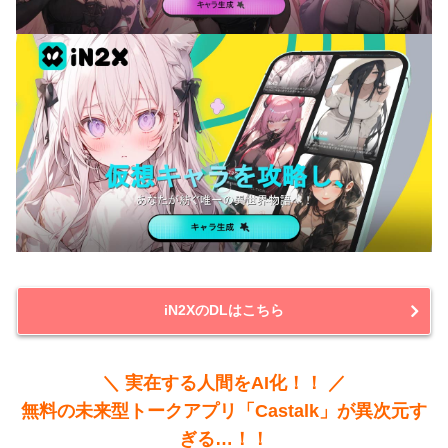
iN2XのDLはこちら
＼ 実在する人間をAI化！！ ／
無料の未来型トークアプリ「Castalk」が異次元す
ぎる…！！