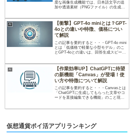
度な画像生成機能では、日本語文字の追
加や透過素材（PNGファイル）の生成、
同一キャラクターのポーズ変更などがで
きるように無料プランや有料プラン
（Plus、Pro、Team等）のユーザーに段
【衝撃】GPT-4o miniとは？GPT-
AI
階的に提供...
4oとの違いや特徴、価格につい
て解説
この記事を要約すると・・・GPT-4o mini
とは「低価格で軽量な小型モデル」のこ
とGPT-4oとの違いは、回答生成スピード
が超高速で安価な点が挙げられる。ただ
し、「ブラウジング」や「ファイル共
有」など一部の機能に制限が設けられて
【作業効率UP】ChatGPTに待望
AI
いるGP...
の新機能「Canvas」が登場！使
い方や特徴について解説
この記事を要約すると・・・Canvasとは
「ChatGPTに生成してもらった文章やコ
ードを直接編集できる機能」のこと現在
は、無料・有料ユーザー問わず、すべて
のユーザーが使用可能にCanvasを使えば
「手動で編集」できるだけでなく、特定
箇所を...
仮想通貨ポイ活アプリランキング