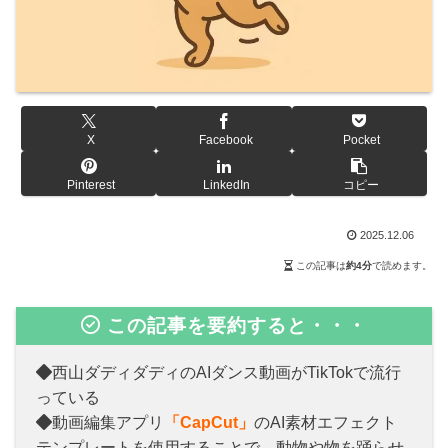
X
Facebook
Pocket
Pinterest
LinkedIn
コピー
2025.12.06
この記事は
約4分
で読めます。
この記事を要約すると・・・
西山ダディダディのAIダンス動画がTikTokで流行
っている
動画編集アプリ
「CapCut」
のAI素材エフェクト
テンプレートを使用することで、動物や物を踊らせ