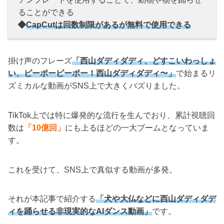
ることができる
CapCutは回数制限があるが無料で使用できる
掛け声のフレーズ
「西山ダディダディ、どすこいわっしょ
い、ピーポーピーポー！西山ダディダディ〜」
で始まるリ
ズミカルな動画がSNS上で大きくバズりました。
TikTok上では特に爆発的な流行を生んでおり、累計視聴回
数は
「10億回」
にも上るほどの一大ブームとなっていま
す。
これを受けて、SNS上で真似する動画が多発。
それが本記事で紹介する
「犬や大仏などに西山ダディダデ
ィを踊らせる非現実的なAIダンス動画」
です。