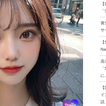
【
「
喪
サー
【
N
高
「
に
【
イ
説