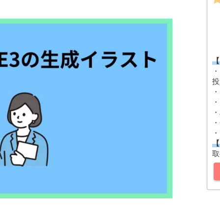
【
・
投
・
・
・
・
・
【
取