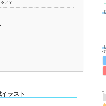
すると？
【
？
・
・
？
・
・
・
・
【
仮
生成イラスト