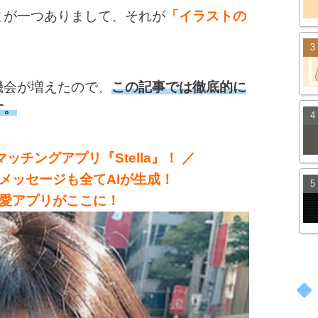
とが一つありまして、それが
「イラストの
機会が増えたので、
この記事では徹底的に
す。
ッチングアプリ『Stella』！ ／
メッセージも全てAIが生成！
愛アプリがここに！